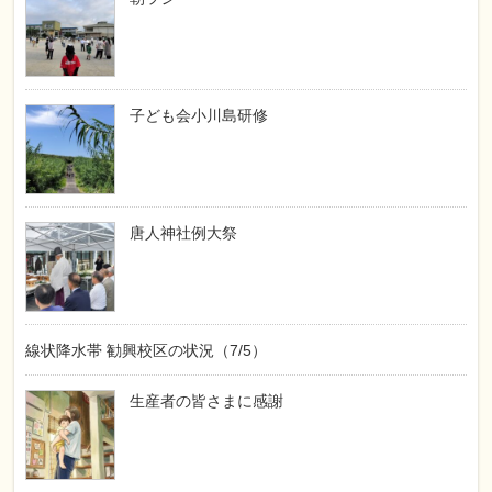
子ども会小川島研修
唐人神社例大祭
線状降水帯 勧興校区の状況（7/5）
生産者の皆さまに感謝