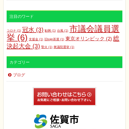
注目のワード
市議会議員選
冠水
(3)
コロナ
(1)
勧興
(1)
台風
(1)
挙
(6)
総
東京オリンピック
(2)
支援金
(1)
旧tojin茶屋
(1)
決起大会
(3)
聖火
(1)
衆議院選挙
(1)
カテゴリー
ブログ