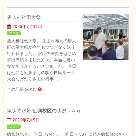
唐人神社例大祭
2026年7月11日
ブログ
唐人神社例大祭。 生まれ地元の唐人
町の例大祭が今年もつつがなく執り
行われました。 沢山の来賓をはじめ
御出席頂きました方々、本当に暑い
なかありがとうございました。 今日
は他にも勧興まちの駅や自民党一区
大会などたくさんの行事 …
この記事を読む
線状降水帯 勧興校区の状況（7/5）
2026年7月5日
ブログ
線状降水帯。 昨日（7/4）、一昨日（7/3）に続き線状降水帯が