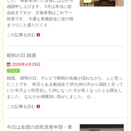
した。 御参加頂いた皆様には心から
感謝申し上げます。 5月は本当に総
会続きですが、主催者側はこれで一
段落です。 今週も各種総会に栄の国
まつりにと盛りだくさ …
この記事を読む
昭和の日 雑感
2026年4月29日
ブログ
雑感。 昭和の日。テレビで昭和の名曲が流れながら、ふと思っ
たことです。 昨日とある勉強会でJR九州の方から国鉄と言って
いた年月より民営化してJRになった方が長くなったとお聞きし
ました。 なんだか感慨深い気がしました。 公 …
この記事を読む
今日は全国の自民党青年部・青