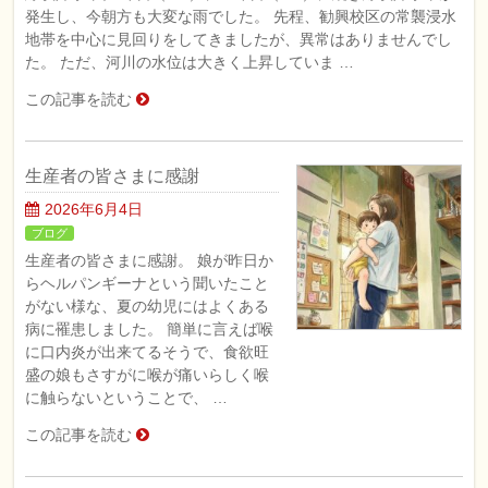
発生し、今朝方も大変な雨でした。 先程、勧興校区の常襲浸水
地帯を中心に見回りをしてきましたが、異常はありませんでし
た。 ただ、河川の水位は大きく上昇していま …
この記事を読む
生産者の皆さまに感謝
2026年6月4日
ブログ
生産者の皆さまに感謝。 娘が昨日か
らヘルパンギーナという聞いたこと
がない様な、夏の幼児にはよくある
病に罹患しました。 簡単に言えば喉
に口内炎が出来てるそうで、食欲旺
盛の娘もさすがに喉が痛いらしく喉
に触らないということで、 …
この記事を読む