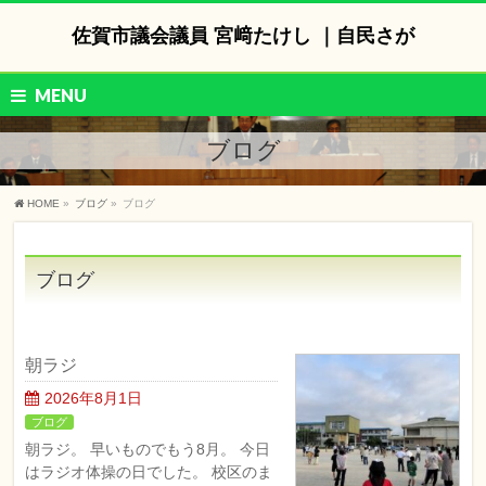
佐賀市議会議員 宮﨑たけし ｜自民さが
MENU
ブログ
HOME
»
ブログ
»
ブログ
ブログ
朝ラジ
2026年8月1日
ブログ
朝ラジ。 早いものでもう8月。 今日
はラジオ体操の日でした。 校区のま