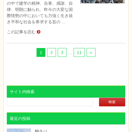
の中で建学の精神、合掌、感謝、自
律、明朗に触られ、昨今の大変な国
際情勢の中においても力強く生き抜
き平和な社会を希求する旨の …
この記事を読む
1
2
3
…
11
»
サイト内検索
最近の投稿
朝ラジ